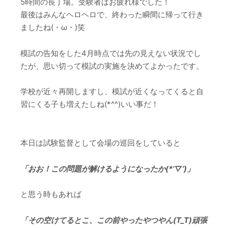
5時間の長丁場。受験者はお疲れ様でした！
最後はみんなヘロヘロで、終わった瞬間に帰って行き
ましたね(・ω・)笑
模試の告知をした4月時点では先の見えない状況でし
たが、思い切って模試の実施を決めてよかったです。
学校が近々再開しますし、模試が近くなってくると自
習にくる子も増えたしね(*^^)いい事だ！
本日は試験監督として会場の巡回をしていると
「おお！この問題が解けるようになったか(*’▽’)」
と思う時もあれば
「その空けてるとこ、この前やったやつやん(T_T)頑張