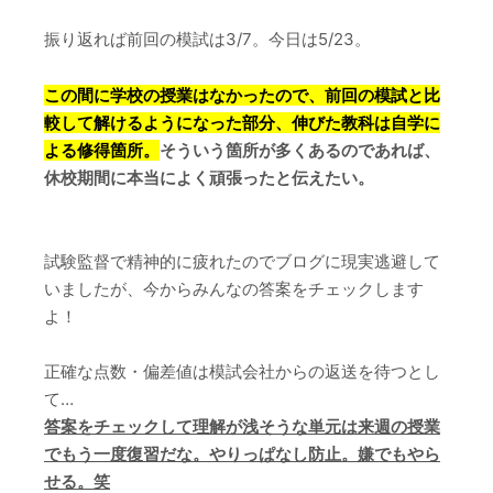
振り返れば前回の模試は3/7。今日は5/23。
この間に学校の授業はなかったので、前回の模試と比
較して解けるようになった部分、伸びた教科は自学に
よる修得箇所。
そういう箇所が多くあるのであれば、
休校期間に本当によく頑張ったと伝えたい。
試験監督で精神的に疲れたのでブログに現実逃避して
いましたが、今からみんなの答案をチェックします
よ！
正確な点数・偏差値は模試会社からの返送を待つとし
て…
答案をチェックして理解が浅そうな単元は来週の授業
でもう一度復習だな。やりっぱなし防止。嫌でもやら
せる。笑