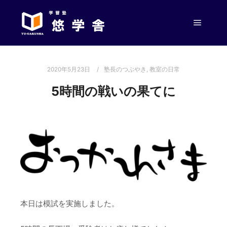
メイン
2020年5月23日
塾長のつぶやき
,
教室の日常
5時間の戦いの果てに
本日は模試を実施しました。