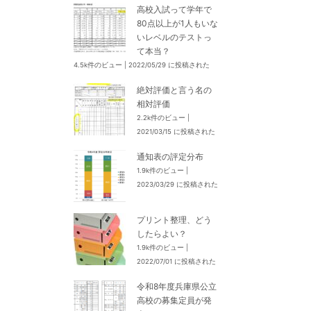
高校入試って学年で
80点以上が1人もいな
いレベルのテストっ
て本当？
4.5k件のビュー
|
2022/05/29 に投稿された
絶対評価と言う名の
相対評価
2.2k件のビュー
|
2021/03/15 に投稿された
通知表の評定分布
1.9k件のビュー
|
2023/03/29 に投稿された
プリント整理、どう
したらよい？
1.9k件のビュー
|
2022/07/01 に投稿された
令和8年度兵庫県公立
高校の募集定員が発