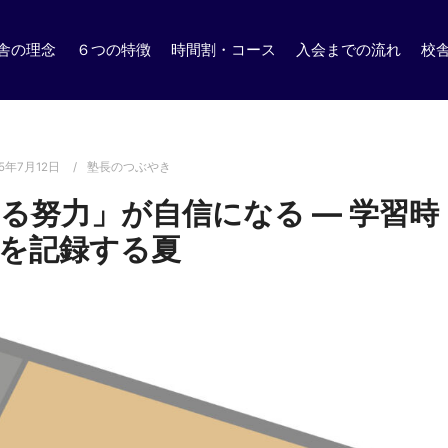
舎の理念
６つの特徴
時間割・コース
入会までの流れ
校
25年7月12日
塾長のつぶやき
る努力」が自信になる ― 学習時
を記録する夏