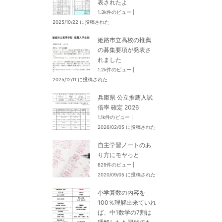
表されたよ
1.3k件のビュー
|
2025/10/22 に投稿された
姫路市立高校の推薦
の募集要項が発表さ
れました
1.2k件のビュー
|
2025/12/11 に投稿された
兵庫県 公立推薦入試
倍率 確定 2026
1.1k件のビュー
|
2026/02/05 に投稿された
自主学習ノートのあ
り方にモヤっと
829件のビュー
|
2020/09/05 に投稿された
小学算数の内容を
100％理解出来ていれ
ば、中1数学の7割は