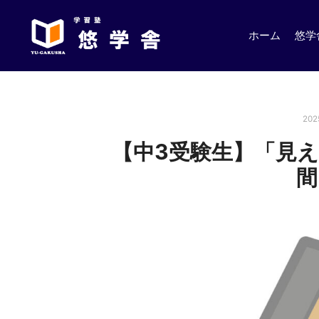
ホーム
悠学
20
【中3受験生】「見え
間