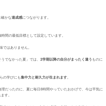
は確かな
達成感
につながります。
強時間の最低目標として設定しています。
味ではありません。
そうでなかった夏」では、
2学期以降の自分がまったく違う
ものに
らの学びにも
集中力と耐久力が生まれます
。
無理だったのに、夏に毎日8時間やっていたおかげで、今は平気に
れます。