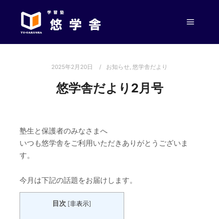
メイン
2025年2月20日
お知らせ
,
悠学舎だより
悠学舎だより2月号
塾生と保護者のみなさまへ
いつも悠学舎をご利用いただきありがとうございま
す。
今月は下記の話題をお届けします。
目次
[
非表示
]