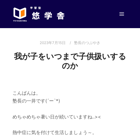
メイン
2023年7月15日
塾長のつぶやき
我が子をいつまで子供扱いする
のか
こんばんは。
塾長の一井です(´ー`*)
めちゃめちゃ暑い日が続いていますね..><
熱中症に気を付けて生活しましょう～。