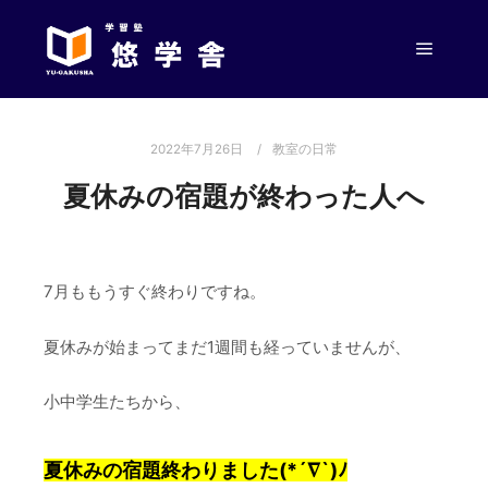
メイン
2022年7月26日
教室の日常
夏休みの宿題が終わった人へ
7月ももうすぐ終わりですね。
夏休みが始まってまだ1週間も経っていませんが、
小中学生たちから、
夏休みの宿題終わりました(*´∇`)ﾉ