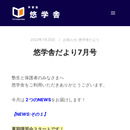
メイン
2022年7月20日
お知らせ
,
悠学舎だより
悠学舎だより7月号
塾生と保護者のみなさまへ
悠学舎をご利用いただきありがとうございます。
今月は
２つのNEWS
をお届けします！
【NEWS:その１
】
夏期講習会スタートです！