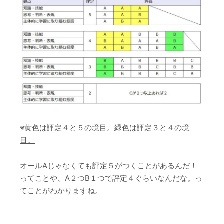
※黄色は評定４と５の境目。緑色は評定３と４の境
目。
オールAじゃなくても評定５がつくことがあるんだ！
ってことや、A２つB１つで評定４ぐらいなんだな。っ
てことがわかりますね。