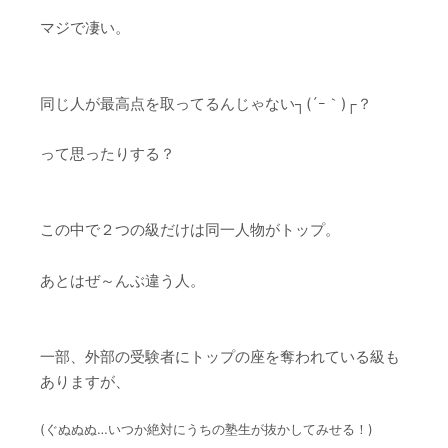
マジで凄い。
同じ人が最高点を取ってるんじゃない┐(´ｰ｀)┌？
って思ったりする？
この中で２つの級だけは同一人物がトップ。
あとはぜ～んぶ違う人。
一部、外部の受験者にトップの座を奪われている級も
ありますが、
(ぐぬぬぬ…いつか絶対にうちの塾生が抜かしてみせる！)