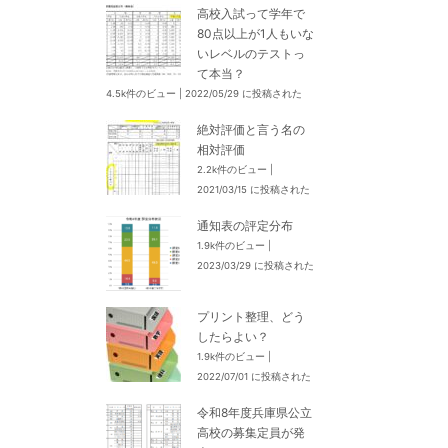
高校入試って学年で
80点以上が1人もいな
いレベルのテストっ
て本当？
4.5k件のビュー
|
2022/05/29 に投稿された
絶対評価と言う名の
相対評価
2.2k件のビュー
|
2021/03/15 に投稿された
通知表の評定分布
1.9k件のビュー
|
2023/03/29 に投稿された
プリント整理、どう
したらよい？
1.9k件のビュー
|
2022/07/01 に投稿された
令和8年度兵庫県公立
高校の募集定員が発