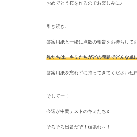
おめでとう桜を作るのでお楽しみに♪
引き続き、
答案用紙と一緒に点数の報告をお待ちして
私たちは、キミたちがどの問題でどんな風
答案用紙を忘れずに持ってきてくださいね(*^
そしてー！
今週が中間テストのキミたち♫
そろそろ出番だぞ！頑張れ～！