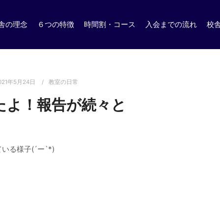
舎の理念
６つの特徴
時間割・コース
入会までの流れ
校
021年5月24日
教室の日常
たよ！報告が続々と
る様子(´ー`*)