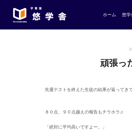
ホーム
悠学
2
頑張っ
先週テストを終えた生徒の結果が返ってきてい
８０点、９０点越えの報告もチラホラ♫
「絶対に平均高いですよー。」