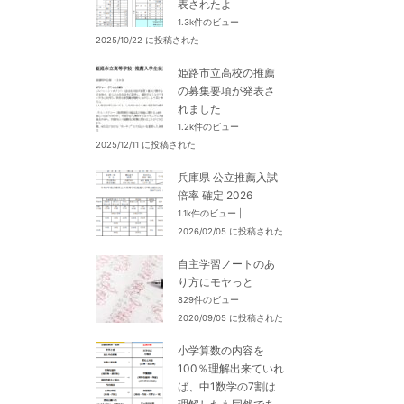
表されたよ
1.3k件のビュー
|
2025/10/22 に投稿された
姫路市立高校の推薦
の募集要項が発表さ
れました
1.2k件のビュー
|
2025/12/11 に投稿された
兵庫県 公立推薦入試
倍率 確定 2026
1.1k件のビュー
|
2026/02/05 に投稿された
自主学習ノートのあ
り方にモヤっと
829件のビュー
|
2020/09/05 に投稿された
小学算数の内容を
100％理解出来ていれ
ば、中1数学の7割は