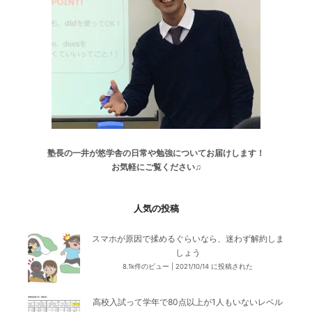
塾長の一井が悠学舎の日常や勉強についてお届けします！
お気軽にご覧ください♫
人気の投稿
スマホが原因で揉めるぐらいなら、迷わず解約しま
しょう
8.1k件のビュー
|
2021/10/14 に投稿された
高校入試って学年で80点以上が1人もいないレベル