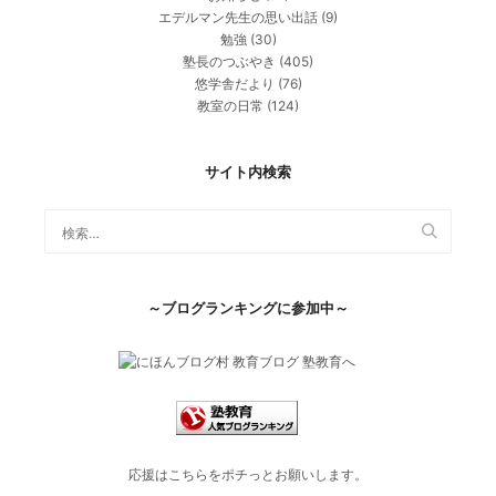
エデルマン先生の思い出話
(9)
勉強
(30)
塾長のつぶやき
(405)
悠学舎だより
(76)
教室の日常
(124)
サイト内検索
～ブログランキングに参加中～
応援はこちらをポチっとお願いします。