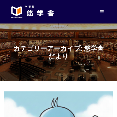
メイン
カテゴリーアーカイブ:
悠学舎
だより