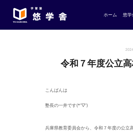
ホーム
悠学
202
令和７年度公立高
こんばんは
塾長の一井です(*’▽’)
兵庫県教育委員会から、令和７年度の公立