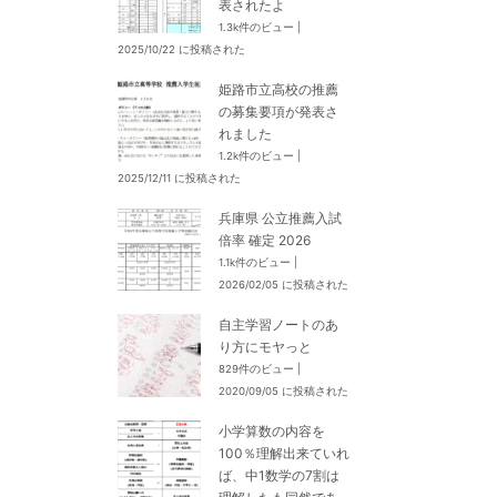
表されたよ
1.3k件のビュー
|
2025/10/22 に投稿された
姫路市立高校の推薦
の募集要項が発表さ
れました
1.2k件のビュー
|
2025/12/11 に投稿された
兵庫県 公立推薦入試
倍率 確定 2026
1.1k件のビュー
|
2026/02/05 に投稿された
自主学習ノートのあ
り方にモヤっと
829件のビュー
|
2020/09/05 に投稿された
小学算数の内容を
100％理解出来ていれ
ば、中1数学の7割は