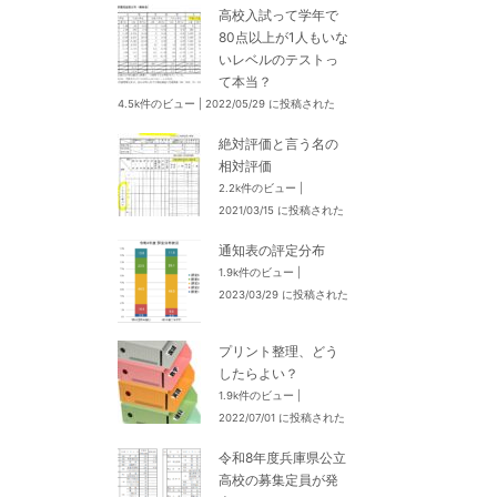
高校入試って学年で
80点以上が1人もいな
いレベルのテストっ
て本当？
4.5k件のビュー
|
2022/05/29 に投稿された
絶対評価と言う名の
相対評価
2.2k件のビュー
|
2021/03/15 に投稿された
通知表の評定分布
1.9k件のビュー
|
2023/03/29 に投稿された
プリント整理、どう
したらよい？
1.9k件のビュー
|
2022/07/01 に投稿された
令和8年度兵庫県公立
高校の募集定員が発