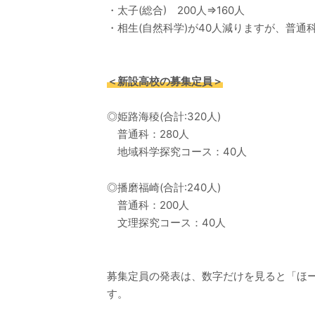
・太子(総合) 200人⇒160人
・相生(自然科学)が40人減りますが、普
＜新設高校の募集定員＞
◎姫路海稜(合計:320人)
普通科：280人
地域科学探究コース：40人
◎播磨福崎(合計:240人)
普通科：200人
文理探究コース：40人
募集定員の発表は、数字だけを見ると「ほ
す。