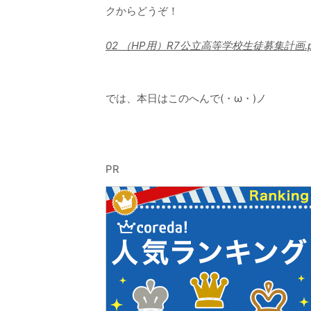
クからどうぞ！
02 （HP用）R7公立高等学校生徒募集計画.p
では、本日はこのへんで(・ω・)ノ
PR