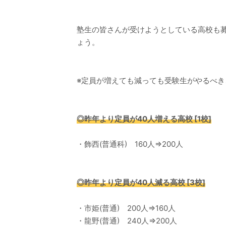
塾生の皆さんが受けようとしている高校も
ょう。
※定員が増えても減っても受験生がやるべ
◎昨年より定員が40人増える高校 [1校]
・飾西(普通科) 160人⇒200人
◎昨年より定員が40人減る高校 [3校]
・市姫(普通) 200人⇒160人
・龍野(普通) 240人⇒200人