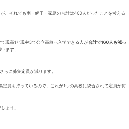
すが、それでも南・網干・家島の合計は400人だったことを考える
で現高1と現中3で公立高校へ入学できる人が
合計で160人も減っ
思います。
、さらに募集定員が減ります。
募集定員を持っているので、これが1つの高校に統合されて定員が何
でしょう。