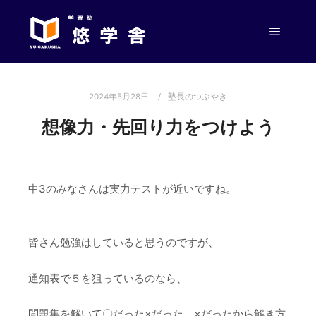
メイン
2024年5月28日
塾長のつぶやき
想像力・先回り力をつけよう
中3のみなさんは実力テストが近いですね。
皆さん勉強はしていると思うのですが、
通知表で５を狙っているのなら、
問題集を解いて〇だった×だった、×だったから解き方