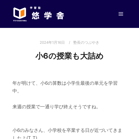
メイン
2024年1月16日
塾長のつぶやき
小6の授業も大詰め
年が明けて、小6の算数は小学生最後の単元を学習
中。
来週の授業で一通り学び終えそうですね。
小6のみなさん、小学校を卒業する日が近づいてきま
したよ(T_T)