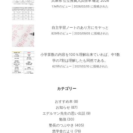
兵庫県 公立推薦入試倍率 確定 2026
1.1k件のビュー
|
2026/02/05 に投稿された
自主学習ノートのあり方にモヤっと
829件のビュー
|
2020/09/05 に投稿された
小学算数の内容を100％理解出来ていれば、中1数
学の7割は理解したも同然である。
621件のビュー
|
2021/02/10 に投稿された
カテゴリー
おすすめ本
(8)
お知らせ
(87)
エデルマン先生の思い出話
(9)
勉強
(30)
塾長のつぶやき
(405)
悠学舎だより
(76)