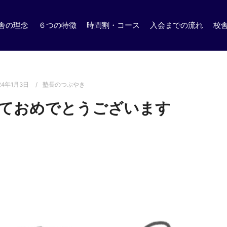
舎の理念
６つの特徴
時間割・コース
入会までの流れ
校
24年1月3日
塾長のつぶやき
ておめでとうございます