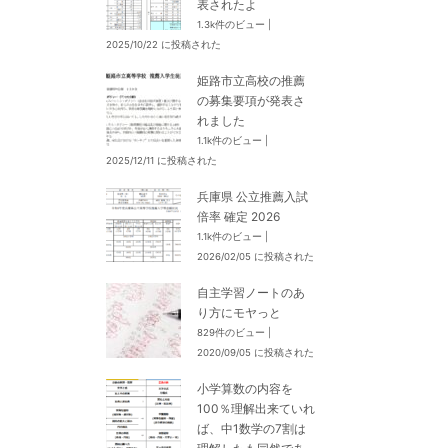
表されたよ
1.3k件のビュー
|
2025/10/22 に投稿された
姫路市立高校の推薦
の募集要項が発表さ
れました
1.1k件のビュー
|
2025/12/11 に投稿された
兵庫県 公立推薦入試
倍率 確定 2026
1.1k件のビュー
|
2026/02/05 に投稿された
自主学習ノートのあ
り方にモヤっと
829件のビュー
|
2020/09/05 に投稿された
小学算数の内容を
100％理解出来ていれ
ば、中1数学の7割は