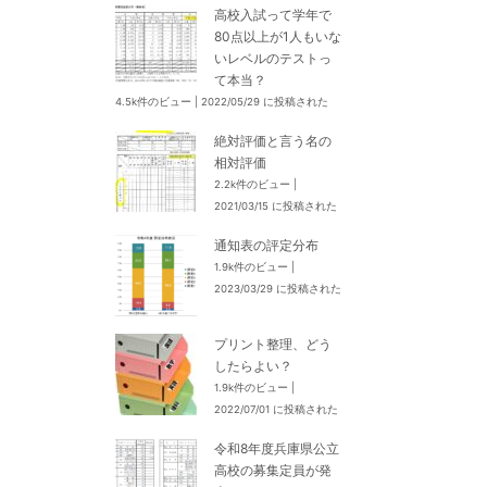
高校入試って学年で
80点以上が1人もいな
いレベルのテストっ
て本当？
4.5k件のビュー
|
2022/05/29 に投稿された
絶対評価と言う名の
相対評価
2.2k件のビュー
|
2021/03/15 に投稿された
通知表の評定分布
1.9k件のビュー
|
2023/03/29 に投稿された
プリント整理、どう
したらよい？
1.9k件のビュー
|
2022/07/01 に投稿された
令和8年度兵庫県公立
高校の募集定員が発