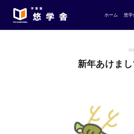
ホーム
悠学
20
新年あけまし