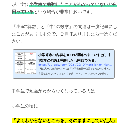
が、実は
小学校で勉強したことがわかっていないから
困っている
という場合が非常に多いです。
「小6の算数」と「中1の数学」の関連は一度記事にし
たことがありますので、ご興味ありましたら一読くだ
さい。
小学算数の内容を100％理解出来ていれば、中
1数学の7割は理解したも同然である。
https://yu-gaku.com/2021/02/10/math-junior-high-school
2月に入り、悠学舎の小6には「小学校範囲の復習をしながら、中1の
予習も進めていく。」という多少ハードなスケジュールで頑張っても
らっている。悠学舎の小学...
中学生で勉強がわからなくなっている人は、
小学生の頃に
『よくわからないところを、そのままにしていた人』