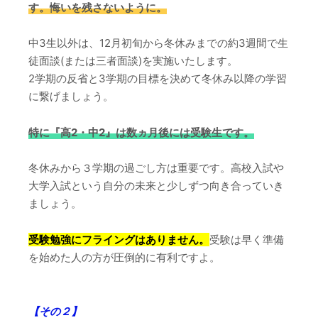
す。悔いを残さないように。
中3生以外は、12月初旬から冬休みまでの約3週間で生
徒面談(または三者面談)を実施いたします。
2学期の反省と3学期の目標を決めて冬休み以降の学習
に繋げましょう。
特に『高2・中2』は数ヵ月後には受験生です。
冬休みから３学期の過ごし方は重要です。高校入試や
大学入試という自分の未来と少しずつ向き合っていき
ましょう。
受験勉強にフライングはありません。
受験は早く準備
を始めた人の方が圧倒的に有利ですよ。
【その２】