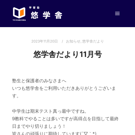
メイン
2023年11月20日
お知らせ
,
悠学舎だより
悠学舎だより11月号
塾生と保護者のみなさまへ
いつも悠学舎をご利用いただきありがとうございま
す。
中学生は期末テスト真っ最中ですね。
9教科でやることは多いですが高得点を目指して最終
日までやり切りましょう！
皆さんの頑張りに期待しています(´▽｀*)