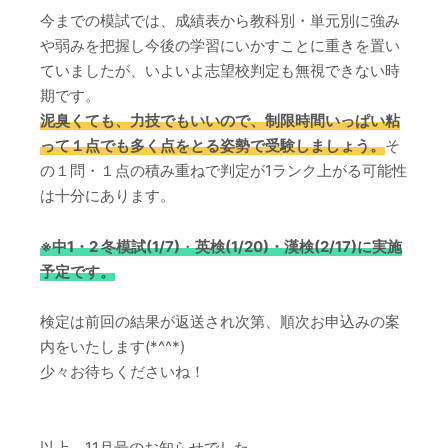
今までの模試では、成績表から教科別・単元別に強み
や弱みを把握し今後の学習にいかすことに重きを置い
ていましたが、いよいよ志望校判定も無視できない時
期です。
泥臭くても、力技でもいいので、制限時間いっぱい粘
って１点でも多く点をとる姿勢で受験しましょう。
そ
の１問・１点の積み重ねで判定が1ランク上がる可能性
は十分にあります。
※中1・2 冬模試(1/7)
・
英検(1/20)・漢検(2/17)に実施
予定です。
検定は前回の結果が返送され次第、順次お申込みの案
内をいたします(*^^*)
少々お待ちくださいね！
以上、11月号のお知らせでした。