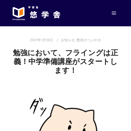
メイン
2021年1月16日
お知らせ
,
塾長のつぶやき
勉強において、フライングは正
義！中学準備講座がスタートし
ます！