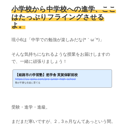
小学校から中学校への進学、ここ
はたっぷりフライングさせる
よ。
現小6は「中学での勉強が楽しみだな(*｀ω´*)」
そんな気持ちになれるような授業をお届けしますの
で、一緒に頑張りましょう！
【姫路市の学習塾】悠学舎 英賀保駅前校
https://yu-gaku.com/pre-junior-high-school
塾が不要な生徒に育てる
受験・進学・進級。
まだまだ寒いですが、2，3ヵ月なんてあっという間。