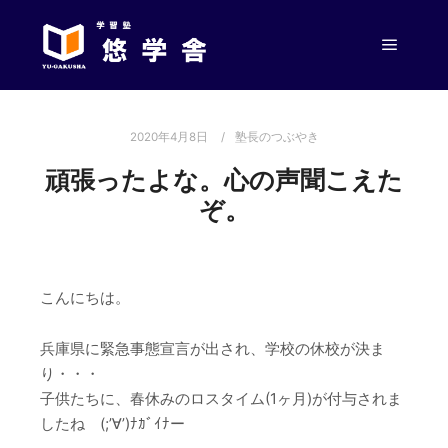
メイン
2020年4月8日
塾長のつぶやき
頑張ったよな。心の声聞こえた
ぞ。
こんにちは。
兵庫県に緊急事態宣言が出され、学校の休校が決ま
り・・・
子供たちに、春休みのロスタイム(1ヶ月)が付与されま
したね (;’∀’)ﾅｶﾞｲﾅー