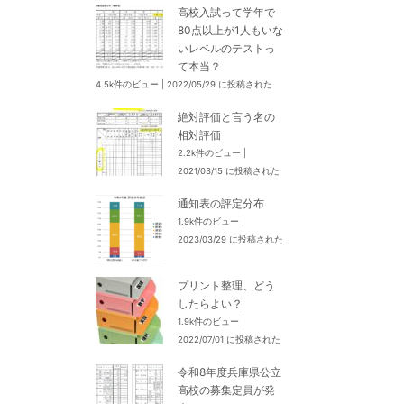
高校入試って学年で
80点以上が1人もいな
いレベルのテストっ
て本当？
4.5k件のビュー
|
2022/05/29 に投稿された
絶対評価と言う名の
相対評価
2.2k件のビュー
|
2021/03/15 に投稿された
通知表の評定分布
1.9k件のビュー
|
2023/03/29 に投稿された
プリント整理、どう
したらよい？
1.9k件のビュー
|
2022/07/01 に投稿された
令和8年度兵庫県公立
高校の募集定員が発