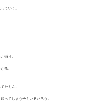
失っていく。
会が減り、
下がる。
ってたもん。
け取ってしまう子もいるだろう。