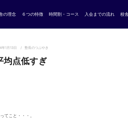
舎の理念
６つの特徴
時間割・コース
入会までの流れ
校
24年1月13日
塾長のつぶやき
平均点低すぎ
台ってこと・・・。