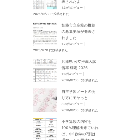
表されたよ
1.3k件のビュー
|
2025/10/22 に投稿された
姫路市立高校の推薦
の募集要項が発表さ
れました
1.2k件のビュー
|
2025/12/11 に投稿された
兵庫県 公立推薦入試
倍率 確定 2026
1.1k件のビュー
|
2026/02/05 に投稿された
自主学習ノートのあ
り方にモヤっと
829件のビュー
|
2020/09/05 に投稿された
小学算数の内容を
100％理解出来ていれ
ば、中1数学の7割は