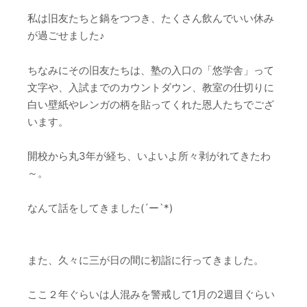
私は旧友たちと鍋をつつき、たくさん飲んでいい休み
が過ごせました♪
ちなみにその旧友たちは、塾の入口の「悠学舎」って
文字や、入試までのカウントダウン、教室の仕切りに
白い壁紙やレンガの柄を貼ってくれた恩人たちでござ
います。
開校から丸3年が経ち、いよいよ所々剥がれてきたわ
～。
なんて話をしてきました(´ー`*)
また、久々に三が日の間に初詣に行ってきました。
ここ２年ぐらいは人混みを警戒して1月の2週目ぐらい