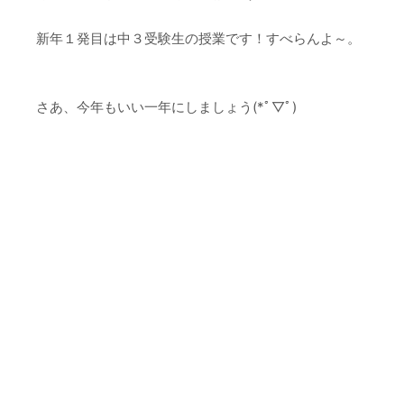
新年１発目は中３受験生の授業です！すべらんよ～。
さあ、今年もいい一年にしましょう(*ﾟ▽ﾟ)