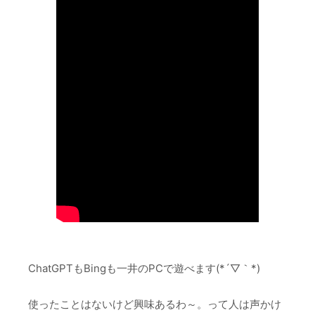
ChatGPTもBingも一井のPCで遊べます(*´▽｀*)
使ったことはないけど興味あるわ～。って人は声かけ