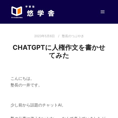
メイン
2023年5月6日
塾長のつぶやき
CHATGPTに人権作文を書かせ
てみた
こんにちは。
塾長の一井です。
少し前から話題のチャットAI。