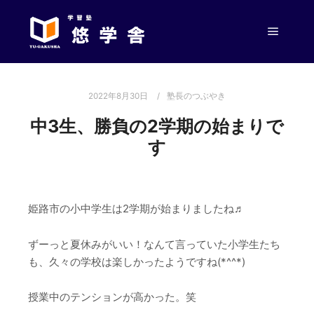
メイン
2022年8月30日
塾長のつぶやき
中3生、勝負の2学期の始まりで
す
姫路市の小中学生は2学期が始まりましたね♬
ずーっと夏休みがいい！なんて言っていた小学生たち
も、久々の学校は楽しかったようですね(*^^*)
授業中のテンションが高かった。笑