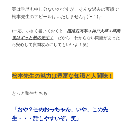
実は学歴も申し分ないのですが、そんな過去の実績で
松本先生のアピールはいたしません┐(´ｰ｀)┌
(一応、小さく書いておくと…
姫路西高卒→神戸大卒→卒業
後はずっと塾の先生！
だから、わからない問題があった
ら安心して質問攻めにしてもいいよ！笑）
松本先生の魅力は豊富な知識と人間味
！
きっと塾生たちも
「おや？
このおっちゃん
、いや、この先
生・・・話しやすいぞ。笑」