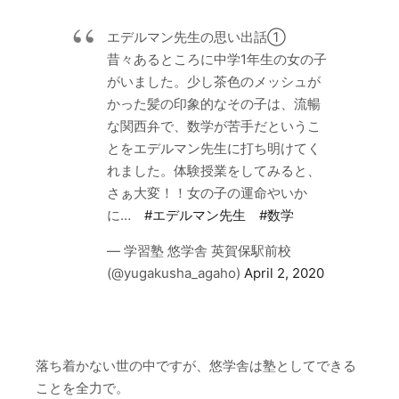
エデルマン先生の思い出話①
昔々あるところに中学1年生の女の子
がいました。少し茶色のメッシュが
かった髪の印象的なその子は、流暢
な関西弁で、数学が苦手だというこ
とをエデルマン先生に打ち明けてく
れました。体験授業をしてみると、
さぁ大変！！女の子の運命やいか
に…
#エデルマン先生
#数学
— 学習塾 悠学舎 英賀保駅前校
(@yugakusha_agaho)
April 2, 2020
落ち着かない世の中ですが、悠学舎は塾としてできる
ことを全力で。