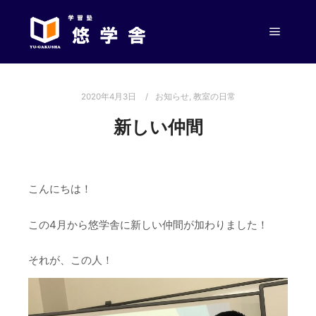
メイン
2020年4月3日
お知らせ
,
教室の日常
新しい仲間
こんにちは！
この4月から悠学舎に新しい仲間が加わりました！
それが、この人！